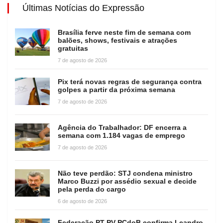
Últimas Notícias do Expressão
Brasília ferve neste fim de semana com
balões, shows, festivais e atrações
gratuitas
7 de agosto de 2026
Pix terá novas regras de segurança contra
golpes a partir da próxima semana
7 de agosto de 2026
Agência do Trabalhador: DF encerra a
semana com 1.184 vagas de emprego
7 de agosto de 2026
Não teve perdão: STJ condena ministro
Marco Buzzi por assédio sexual e decide
pela perda do cargo
6 de agosto de 2026
Federação PT-PV-PCdoB confirma Leandro