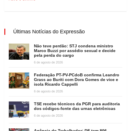
Últimas Notícias do Expressão
Não teve perdão: STJ condena ministro
Marco Buzzi por assédio sexual e decide
pela perda do cargo
6 de agosto de 2026
Federação PT-PV-PCdoB confirma Leandro
Grass ao Buriti com Dora Gomes de vice e
isola Ricardo Cappelli
6 de agosto de 2026
TSE recebe técnicos da PGR para auditoria
dos códigos-fonte das urnas eletrônicas
6 de agosto de 2026
Agência do Trabalhador: DF tem 806