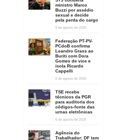
ministro Marco
Buzzi por assédio
sexual e decide
pela perda do cargo
6 de agosto de 2026
Federação PT-PV-
PCdoB confirma
Leandro Grass ao
Buriti com Dora
Gomes de vice e
isola Ricardo
Cappelli
6 de agosto de 2026
TSE recebe
técnicos da PGR
para auditoria dos
códigos-fonte das
urnas eletrônicas
6 de agosto de 2026
Agência do
Trabalhador: DF tem