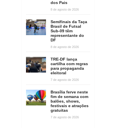
dos Pais
8 de agosto de 2026
Semifinais da Taça
Brasil de Futsal
Sub-09 têm
representante do
DF
8 de agosto de 2026
TRE-DF lança
cartilha com regras
para propaganda
eleitoral
7 de agosto de 2026
Brasília ferve neste
fim de semana com
balões, shows,
festivais e atrações
gratuitas
7 de agosto de 2026