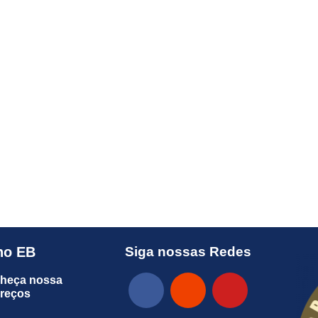
no EB
Siga nossas Redes
heça nossa
preços