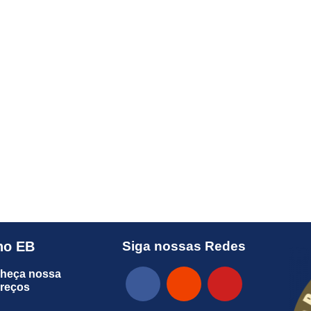
no EB
Siga nossas Redes
heça nossa
preços