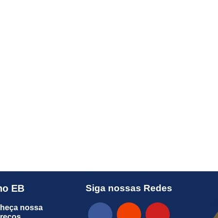
no EB
Siga nossas Redes
heça nossa
preços