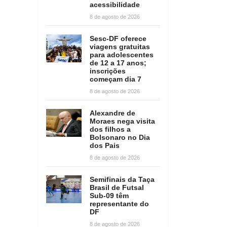
acessibilidade
8 de agosto de 2026
Sesc-DF oferece
viagens gratuitas
para adolescentes
de 12 a 17 anos;
inscrições
começam dia 7
8 de agosto de 2026
Alexandre de
Moraes nega visita
dos filhos a
Bolsonaro no Dia
dos Pais
8 de agosto de 2026
Semifinais da Taça
Brasil de Futsal
Sub-09 têm
representante do
DF
8 de agosto de 2026