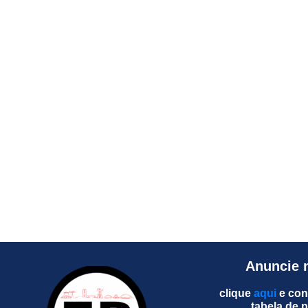
Anuncie 
clique
aqui
e con
tabela de 