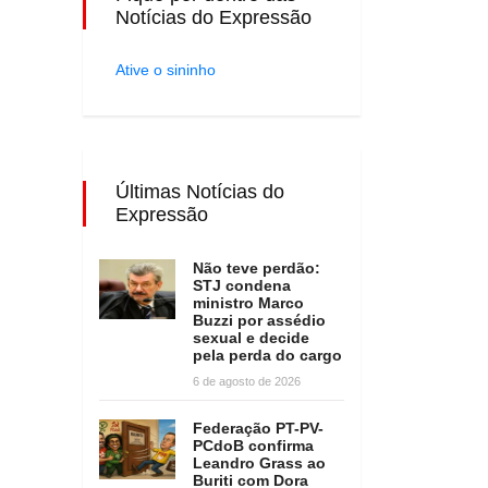
Notícias do Expressão
Ative o sininho
Últimas Notícias do
Expressão
Não teve perdão:
STJ condena
ministro Marco
Buzzi por assédio
sexual e decide
pela perda do cargo
6 de agosto de 2026
Federação PT-PV-
PCdoB confirma
Leandro Grass ao
Buriti com Dora