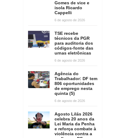
Gomes de vice e
isola Ricardo
Cappelli
6 de agosto de 2026
TSE recebe
técnicos da PGR
para auditoria dos
códigos-fonte das
urnas eletrônicas
6 de agosto de 2026
Agência do
Trabalhador: DF tem
806 oportunidades
de emprego nesta
quinta (5)
6 de agosto de 2026
Agosto Lilás 2026
celebra 20 anos da
Lei Maria da Penha
e reforça combate à
violência contra a