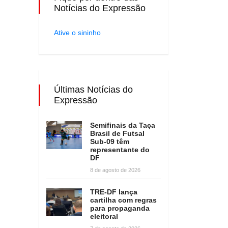
Notícias do Expressão
Ative o sininho
Últimas Notícias do
Expressão
Semifinais da Taça
Brasil de Futsal
Sub-09 têm
representante do
DF
8 de agosto de 2026
TRE-DF lança
cartilha com regras
para propaganda
eleitoral