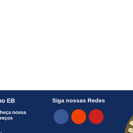
no EB
Siga nossas Redes
heça nossa
preços