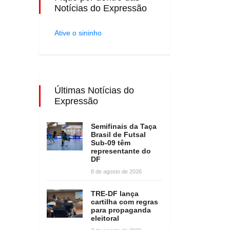
Notícias do Expressão
Ative o sininho
Últimas Notícias do
Expressão
Semifinais da Taça
Brasil de Futsal
Sub-09 têm
representante do
DF
8 de agosto de 2026
TRE-DF lança
cartilha com regras
para propaganda
eleitoral