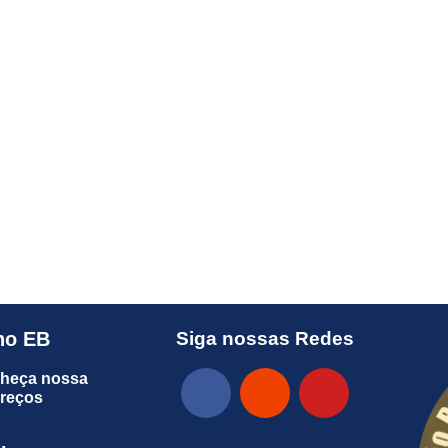
no EB
Siga nossas Redes
heça nossa
preços