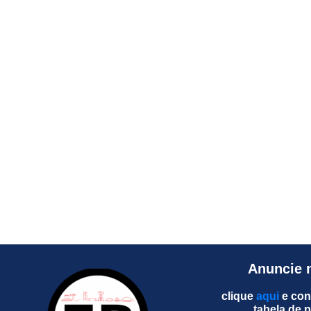
Anuncie 
clique
aqui
e con
tabela de 