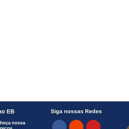
no EB
Siga nossas Redes
heça nossa
preços