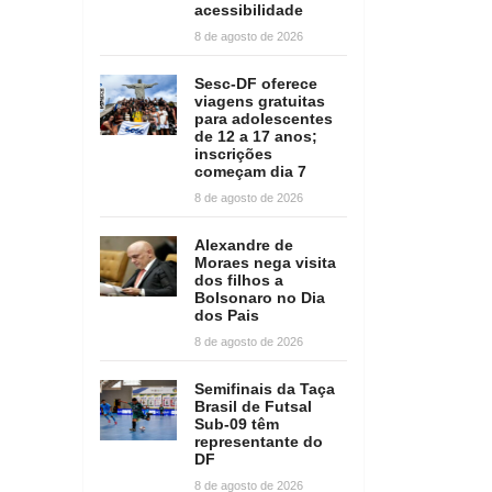
acessibilidade
8 de agosto de 2026
Sesc-DF oferece
viagens gratuitas
para adolescentes
de 12 a 17 anos;
inscrições
começam dia 7
8 de agosto de 2026
Alexandre de
Moraes nega visita
dos filhos a
Bolsonaro no Dia
dos Pais
8 de agosto de 2026
Semifinais da Taça
Brasil de Futsal
Sub-09 têm
representante do
DF
8 de agosto de 2026