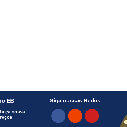
no EB
Siga nossas Redes
heça nossa
preços