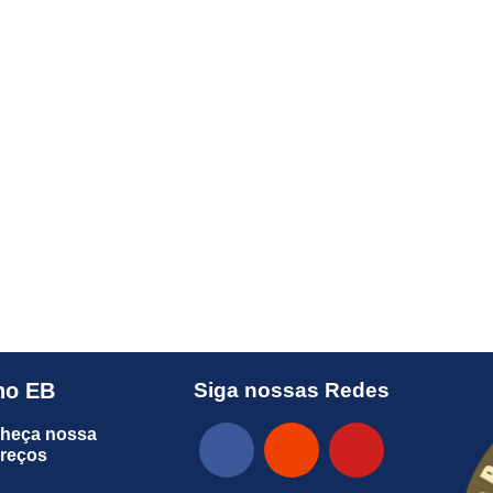
no EB
Siga nossas Redes
heça nossa
preços