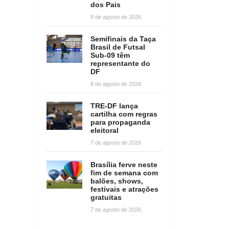
dos Pais
8 de agosto de 2026
Semifinais da Taça
Brasil de Futsal
Sub-09 têm
representante do
DF
8 de agosto de 2026
TRE-DF lança
cartilha com regras
para propaganda
eleitoral
7 de agosto de 2026
Brasília ferve neste
fim de semana com
balões, shows,
festivais e atrações
gratuitas
7 de agosto de 2026