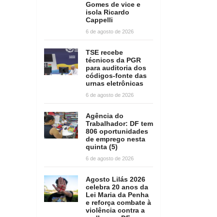
Gomes de vice e
isola Ricardo
Cappelli
6 de agosto de 2026
TSE recebe
técnicos da PGR
para auditoria dos
códigos-fonte das
urnas eletrônicas
6 de agosto de 2026
Agência do
Trabalhador: DF tem
806 oportunidades
de emprego nesta
quinta (5)
6 de agosto de 2026
Agosto Lilás 2026
celebra 20 anos da
Lei Maria da Penha
e reforça combate à
violência contra a