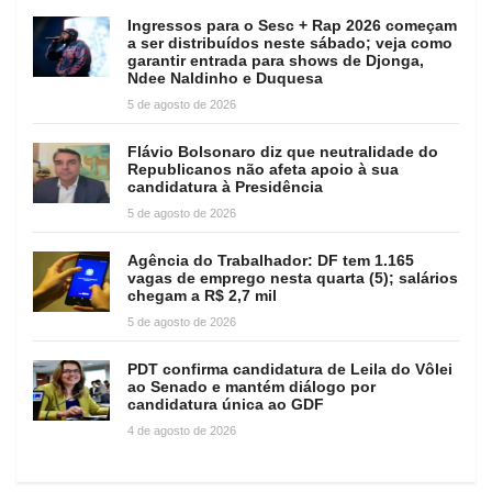
Ingressos para o Sesc + Rap 2026 começam
a ser distribuídos neste sábado; veja como
garantir entrada para shows de Djonga,
Ndee Naldinho e Duquesa
5 de agosto de 2026
Flávio Bolsonaro diz que neutralidade do
Republicanos não afeta apoio à sua
candidatura à Presidência
5 de agosto de 2026
Agência do Trabalhador: DF tem 1.165
vagas de emprego nesta quarta (5); salários
chegam a R$ 2,7 mil
5 de agosto de 2026
PDT confirma candidatura de Leila do Vôlei
ao Senado e mantém diálogo por
candidatura única ao GDF
4 de agosto de 2026