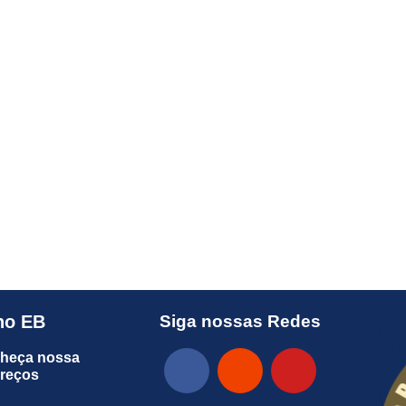
no EB
Siga nossas Redes
heça nossa
preços