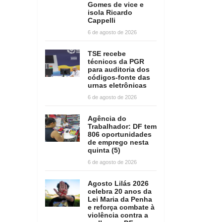
Gomes de vice e
isola Ricardo
Cappelli
6 de agosto de 2026
TSE recebe
técnicos da PGR
para auditoria dos
códigos-fonte das
urnas eletrônicas
6 de agosto de 2026
Agência do
Trabalhador: DF tem
806 oportunidades
de emprego nesta
quinta (5)
6 de agosto de 2026
Agosto Lilás 2026
celebra 20 anos da
Lei Maria da Penha
e reforça combate à
violência contra a