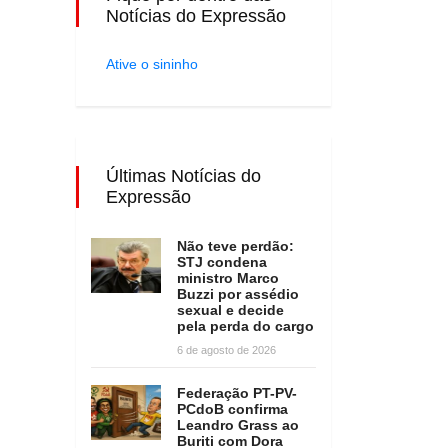
Notícias do Expressão
Ative o sininho
Últimas Notícias do
Expressão
Não teve perdão:
STJ condena
ministro Marco
Buzzi por assédio
sexual e decide
pela perda do cargo
6 de agosto de 2026
Federação PT-PV-
PCdoB confirma
Leandro Grass ao
Buriti com Dora