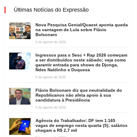
Últimas Notícias do Expressão
Nova Pesquisa Genial/Quaest aponta queda
na vantagem de Lula sobre Flávio
Bolsonaro
5 de agosto de 2026
Ingressos para o Sesc + Rap 2026 começam
a ser distribuídos neste sábado; veja como
garantir entrada para shows de Djonga,
Ndee Naldinho e Duquesa
5 de agosto de 2026
Flávio Bolsonaro diz que neutralidade do
Republicanos não afeta apoio à sua
candidatura à Presidência
5 de agosto de 2026
Agência do Trabalhador: DF tem 1.165
vagas de emprego nesta quarta (5); salários
chegam a R$ 2,7 mil