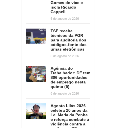
Gomes de vice e
isola Ricardo
Cappelli
6 de agosto de 2026
TSE recebe
técnicos da PGR
para auditoria dos
códigos-fonte das
urnas eletrônicas
6 de agosto de 2026
Agência do
Trabalhador: DF tem
806 oportunidades
de emprego nesta
quinta (5)
6 de agosto de 2026
Agosto Lilás 2026
celebra 20 anos da
Lei Maria da Penha
e reforça combate à
violência contra a