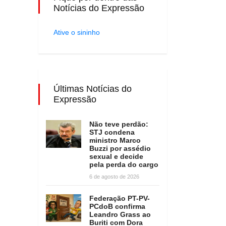
Notícias do Expressão
Ative o sininho
Últimas Notícias do
Expressão
Não teve perdão:
STJ condena
ministro Marco
Buzzi por assédio
sexual e decide
pela perda do cargo
6 de agosto de 2026
Federação PT-PV-
PCdoB confirma
Leandro Grass ao
Buriti com Dora