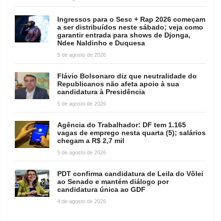
Ingressos para o Sesc + Rap 2026 começam
a ser distribuídos neste sábado; veja como
garantir entrada para shows de Djonga,
Ndee Naldinho e Duquesa
5 de agosto de 2026
Flávio Bolsonaro diz que neutralidade do
Republicanos não afeta apoio à sua
candidatura à Presidência
5 de agosto de 2026
Agência do Trabalhador: DF tem 1.165
vagas de emprego nesta quarta (5); salários
chegam a R$ 2,7 mil
5 de agosto de 2026
PDT confirma candidatura de Leila do Vôlei
ao Senado e mantém diálogo por
candidatura única ao GDF
4 de agosto de 2026