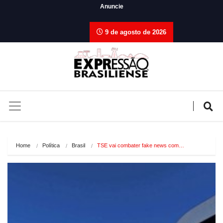
Anuncie
9 de agosto de 2026
Home
Política
Brasil
TSE vai combater fake news com…