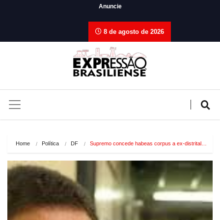
Anuncie
8 de agosto de 2026
Home
Política
DF
Supremo concede habeas corpus a ex-distrital…