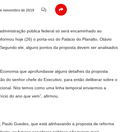
e novembro de 2019
 administração pública federal só será encaminhado ao
ormou hoje (26) o porta-voz do Palácio do Planalto, Otávio
 Segundo ele, alguns pontos da proposta devem ser analisados
da Economia que aprofundasse alguns detalhes da proposta
ão do senhor chefe do Executivo, para então deliberar sobre o
cional. Nós temos como uma linha temporal enviarmos a
início do ano que vem”, afirmou.
, Paulo Guedes, que está alinhavando a proposta de reforma
dente, os futuros servidores públicos não teriam mais