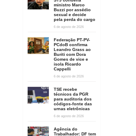
ministro Marco
Buzzi por assédio
sexual e decide
pela perda do cargo
6 de agosto de 2026
Federação PT-PV-
PCdoB confirma
Leandro Grass ao
Buriti com Dora
Gomes de vice e
isola Ricardo
Cappelli
6 de agosto de 2026
TSE recebe
técnicos da PGR
para auditoria dos
códigos-fonte das
urnas eletrônicas
6 de agosto de 2026
Agência do
Trabalhador: DF tem