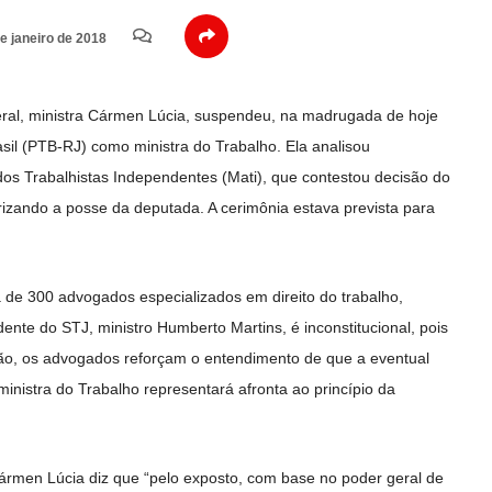
e janeiro de 2018
ral, ministra Cármen Lúcia, suspendeu, na madrugada de hoje
asil (PTB-RJ) como ministra do Trabalho. Ela analisou
s Trabalhistas Independentes (Mati), que contestou decisão do
orizando a posse da deputada. A cerimônia estava prevista para
 de 300 advogados especializados em direito do trabalho,
ente do STJ, ministro Humberto Martins, é inconstitucional, pois
ão, os advogados reforçam o entendimento de que a eventual
istra do Trabalho representará afronta ao princípio da
Cármen Lúcia diz que “pelo exposto, com base no poder geral de