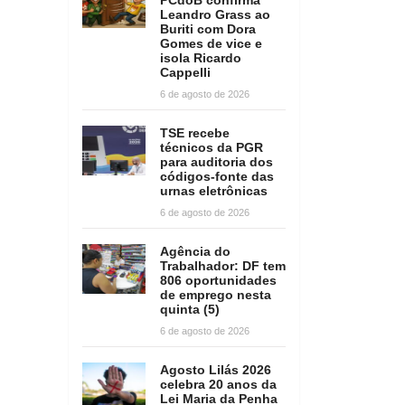
Leandro Grass ao
Buriti com Dora
Gomes de vice e
isola Ricardo
Cappelli
6 de agosto de 2026
TSE recebe
técnicos da PGR
para auditoria dos
códigos-fonte das
urnas eletrônicas
6 de agosto de 2026
Agência do
Trabalhador: DF tem
806 oportunidades
de emprego nesta
quinta (5)
6 de agosto de 2026
Agosto Lilás 2026
celebra 20 anos da
Lei Maria da Penha