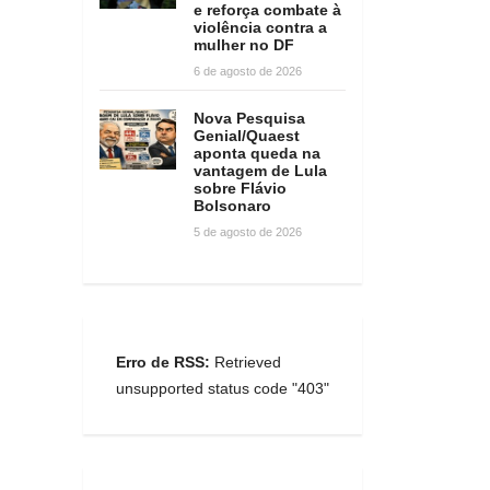
e reforça combate à
violência contra a
mulher no DF
6 de agosto de 2026
Nova Pesquisa
Genial/Quaest
aponta queda na
vantagem de Lula
sobre Flávio
Bolsonaro
5 de agosto de 2026
Erro de RSS:
Retrieved
unsupported status code "403"