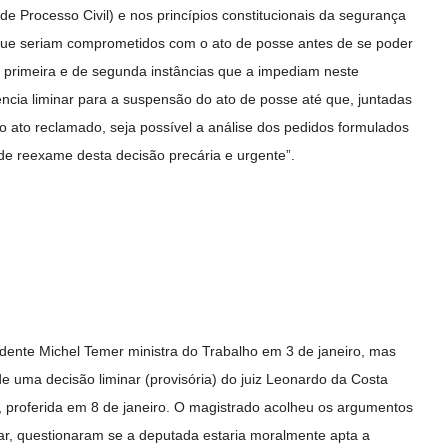
de Processo Civil) e nos princípios constitucionais da segurança
o, que seriam comprometidos com o ato de posse antes de se poder
primeira e de segunda instâncias que a impediam neste
ncia liminar para a suspensão do ato de posse até que, juntadas
 do ato reclamado, seja possível a análise dos pedidos formulados
de reexame desta decisão precária e urgente”.
sidente Michel Temer ministra do Trabalho em 3 de janeiro, mas
de uma decisão liminar (provisória) do juiz Leonardo da Costa
i, proferida em 8 de janeiro. O magistrado acolheu os argumentos
r, questionaram se a deputada estaria moralmente apta a