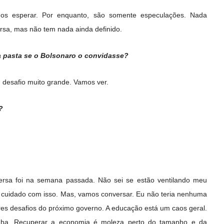
s esperar. Por enquanto, são somente especulações. Nada
sa, mas não tem nada ainda definido.
a pasta se o Bolsonaro o convidasse?
desafio muito grande. Vamos ver.
?
ersa foi na semana passada. Não sei se estão ventilando meu
 cuidado com isso. Mas, vamos conversar. Eu não teria nenhuma
res desafios do próximo governo. A educação está um caos geral.
inha. Recuperar a economia é moleza perto do tamanho e da