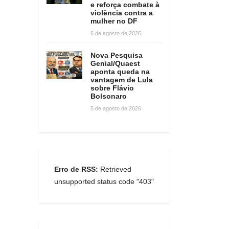
e reforça combate à
violência contra a
mulher no DF
6 de agosto de 2026
Nova Pesquisa
Genial/Quaest
aponta queda na
vantagem de Lula
sobre Flávio
Bolsonaro
5 de agosto de 2026
Erro de RSS:
Retrieved
unsupported status code "403"