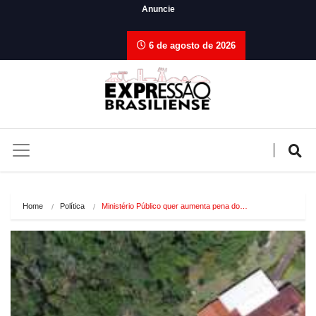
Anuncie
6 de agosto de 2026
Home
Política
Ministério Público quer aumenta pena do…