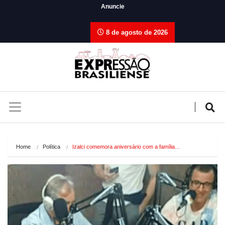
Anuncie
8 de agosto de 2026
Home
Política
Izalci comemora aniversário com a família…