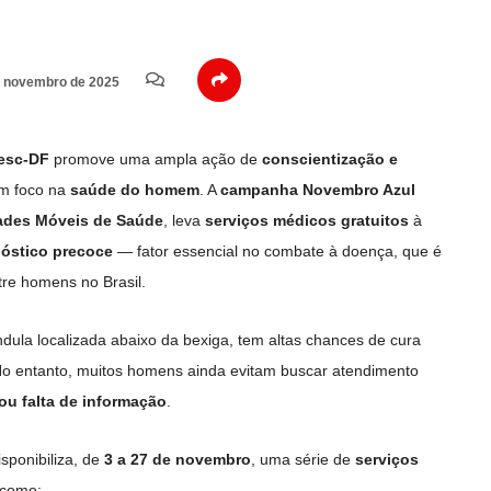
 novembro de 2025
esc-DF
promove uma ampla ação de
conscientização e
om foco na
saúde do homem
. A
campanha Novembro Azul
ades Móveis de Saúde
, leva
serviços médicos gratuitos
à
óstico precoce
— fator essencial no combate à doença, que é
tre homens no Brasil.
ândula localizada abaixo da bexiga, tem altas chances de cura
o entanto, muitos homens ainda evitam buscar atendimento
ou falta de informação
.
sponibiliza, de
3 a 27 de novembro
, uma série de
serviços
 como: