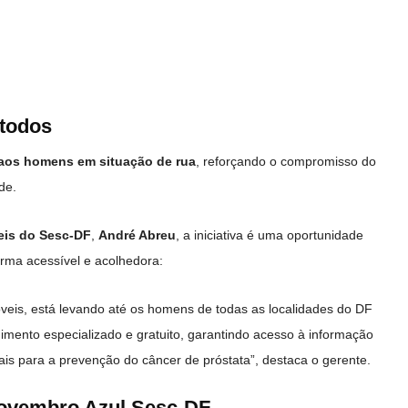
 todos
aos homens em situação de rua
, reforçando o compromisso do
de.
eis do Sesc-DF
,
André Abreu
, a iniciativa é uma oportunidade
rma acessível e acolhedora:
eis, está levando até os homens de todas as localidades do DF
imento especializado e gratuito, garantindo acesso à informação
is para a prevenção do câncer de próstata”, destaca o gerente.
ovembro Azul Sesc-DF