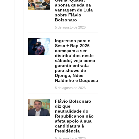
aponta queda na
vantagem de Lula
sobre Flávio
Bolsonaro
5 de agosto de 2026
Ingressos para o
Sesc + Rap 2026
começam a ser
distribuídos neste
sábado; veja como
garantir entrada
para shows de
Djonga, Ndee
Naldinho e Duquesa
5 de agosto de 2026
Flávio Bolsonaro
diz que
neutralidade do
Republicanos não
afeta apoio à sua
candidatura à
Presidência
5 de agosto de 2026