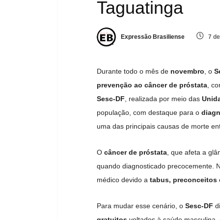
Taguatinga
Expressão Brasiliense
7 de
Durante todo o mês de
novembro
, o
S
prevenção ao câncer de próstata
, c
Sesc-DF
, realizada por meio das
Unid
população, com destaque para o
diagn
uma das principais causas de morte en
O
câncer de próstata
, que afeta a gl
quando diagnosticado precocemente. N
médico devido a
tabus, preconceitos 
Para mudar esse cenário, o
Sesc-DF
di
gratuitos
voltados à saúde masculina,