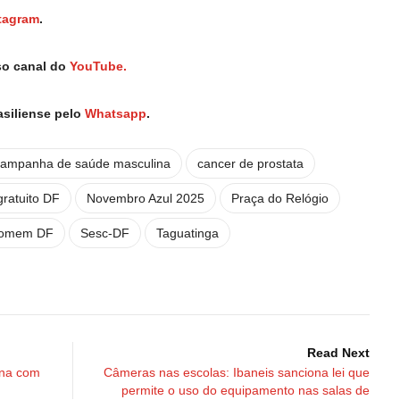
tagram
.
so canal do
YouTube.
asiliense pelo
Whatsapp
.
campanha de saúde masculina
cancer de prostata
ratuito DF
Novembro Azul 2025
Praça do Relógio
homem DF
Sesc-DF
Taguatinga
Read Next
ina com
Câmeras nas escolas: Ibaneis sanciona lei que
permite o uso do equipamento nas salas de