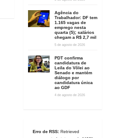
Agência do
Trabalhador: DF tem
1.165 vagas de
emprego nesta
quarta (5); salários
chegam a R$ 2,7 mil
5 de agosto de 2026
PDT confirma
candidatura de
Leila do Vôlei ao
Senado e mantém
diálogo por
candidatura única
ao GDF
4 de agosto de 2026
Erro de RSS:
Retrieved