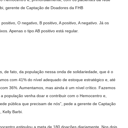
arbi, gerente de Captação de Doadores da FHB
ositivo, O negativo, B positivo, A positivo, A negativo. Já os
xos. Apenas o tipo AB positivo está regular.
os, de fato, da população nessa onda de solidariedade, que é o
tamos com 41% do nível adequado de estoque estratégico e, até
 com 36%. Aumentamos, mas ainda é um nível crítico. Fazemos
e a população venha doar e contribuir com o Hemocentro e,
rede pública que precisam de nós”, pede a gerente de Captação
Kelly Barbi.
ocentro estipulou a meta de 180 doações diariamente. Nos dois