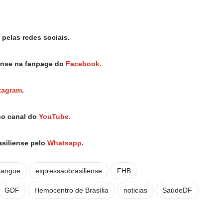
pelas redes sociais.
iense na fanpage do
Facebook.
tagram
.
so canal do
YouTube.
asiliense pelo
Whatsapp
.
sangue
expressaobrasiliense
FHB
GDF
Hemocentro de Brasília
noticias
SaúdeDF