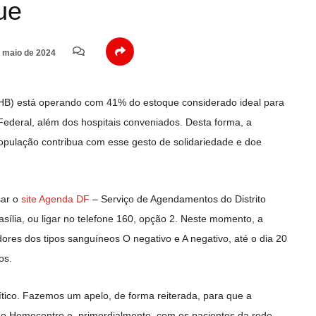
ue
 maio de 2024
HB) está operando com 41% do estoque considerado ideal para
 Federal, além dos hospitais conveniados. Desta forma, a
 população contribua com esse gesto de solidariedade e doe
sar o
site Agenda DF
– Serviço de Agendamentos do Distrito
ília, ou ligar no telefone 160, opção 2. Neste momento, a
res dos tipos sanguíneos O negativo e A negativo, até o dia 20
os.
tico. Fazemos um apelo, de forma reiterada, para que a
 o Hemocentro e, primordialmente, com os pacientes da rede