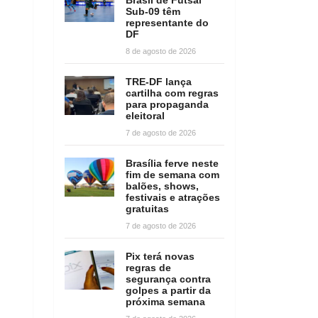
Sub-09 têm
representante do
DF
8 de agosto de 2026
TRE-DF lança
cartilha com regras
para propaganda
eleitoral
7 de agosto de 2026
Brasília ferve neste
fim de semana com
balões, shows,
festivais e atrações
gratuitas
7 de agosto de 2026
Pix terá novas
regras de
segurança contra
golpes a partir da
próxima semana