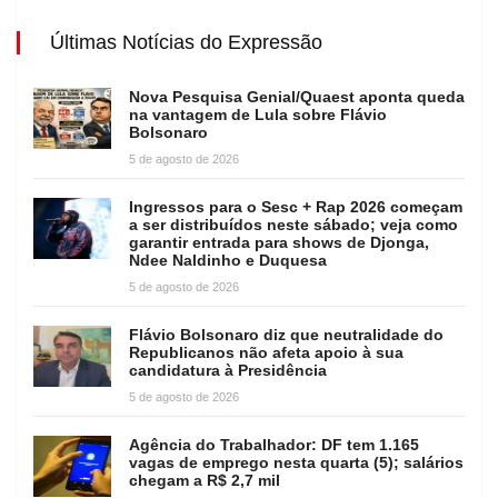
Últimas Notícias do Expressão
Nova Pesquisa Genial/Quaest aponta queda
na vantagem de Lula sobre Flávio
Bolsonaro
5 de agosto de 2026
Ingressos para o Sesc + Rap 2026 começam
a ser distribuídos neste sábado; veja como
garantir entrada para shows de Djonga,
Ndee Naldinho e Duquesa
5 de agosto de 2026
Flávio Bolsonaro diz que neutralidade do
Republicanos não afeta apoio à sua
candidatura à Presidência
5 de agosto de 2026
Agência do Trabalhador: DF tem 1.165
vagas de emprego nesta quarta (5); salários
chegam a R$ 2,7 mil