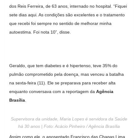
dos Reis Ferreira, de 63 anos, internado no hospital. “Fiquei
sete dias aqui. As condições são excelentes e o tratamento
que recebi foi sempre no sentido de melhorar minha
autoestima. Foi nota 10”, disse.
Geraldo, que tem diabetes e é hipertenso, teve 35% do
pulmão comprometido pela doença, mas venceu a batalha
na sexta-feira (11). Ele se preparava para receber alta
enquanto conversava com a reportagem da
Agência
Brasília
.
Supervisora da unidade, Maria Lopes é servidora da Saúde
há 30 anos | Foto: Acácio Pinheiro / Agência Brasília
Assim como ele, o aposentado Francisco das Chagas Lima,