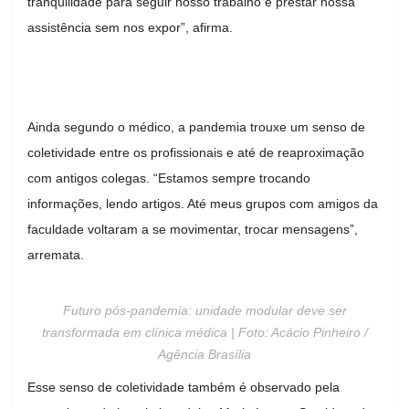
tranquilidade para seguir nosso trabalho e prestar nossa
assistência sem nos expor”, afirma.
Ainda segundo o médico, a pandemia trouxe um senso de
coletividade entre os profissionais e até de reaproximação
com antigos colegas. “Estamos sempre trocando
informações, lendo artigos. Até meus grupos com amigos da
faculdade voltaram a se movimentar, trocar mensagens”,
arremata.
Futuro pós-pandemia: unidade modular deve ser
transformada em clínica médica | Foto: Acácio Pinheiro /
Agência Brasília
Esse senso de coletividade também é observado pela