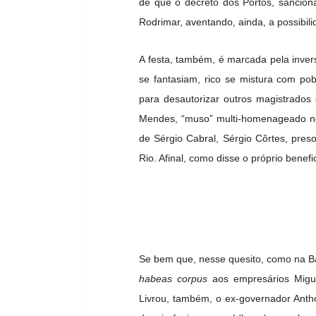
de que o decreto dos Portos, sancio
Rodrimar, aventando, ainda, a possibil
A festa, também, é marcada pela inver
se fantasiam, rico se mistura com po
para desautorizar outros magistrados 
Mendes, “muso” multi-homenageado ne
de Sérgio Cabral, Sérgio Côrtes, pre
Rio. Afinal, como disse o próprio benefi
Se bem que, nesse quesito, como na Bah
habeas corpus
aos empresários Migue
Livrou, também, o ex-governador Anth