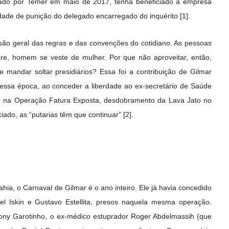
nado por Temer em maio de 2017, tenha beneficiado a empresa
idade de punição do delegado encarregado do inquérito [1].
são geral das regras e das convenções do cotidiano. As pessoas
bre, homem se veste de mulher. Por que não aproveitar, então,
e mandar soltar presidiários? Essa foi a contribuição de Gilmar
ssa época, ao conceder a liberdade ao ex-secretário de Saúde
so na Operação Fatura Exposta, desdobramento da Lava Jato no
ciado, as “putarias têm que continuar” [2].
ia, o Carnaval de Gilmar é o ano inteiro. Ele já havia concedido
l Iskin e Gustavo Estellita, presos naquela mesma operação.
ony Garotinho, o ex-médico estuprador Roger Abdelmassih (que