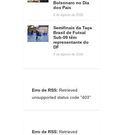
Bolsonaro no Dia
dos Pais
8 de agosto de 2026
Semifinais da Taça
Brasil de Futsal
Sub-09 têm
representante do
DF
8 de agosto de 2026
Erro de RSS:
Retrieved
unsupported status code "403"
Erro de RSS:
Retrieved