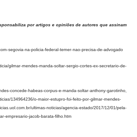
sponsabiliza por artigos e opiniões de autores que assinam
at/com-segovia-na-policia-federal-temer-nao-precisa-de-advogado
icia/gilmar-mendes-manda-soltar-sergio-cortes-ex-secretario-de-
des-concede-habeas-corpus-e-manda-soltar-anthony-garotinho,
oticias/134964236/o-maior-estupro-foi-feito-por-gilmar-mendes-
cias.uol.com.br/ultimas-noticias/agencia-estado/2017/12/01/pela-
ar-empresario-jacob-barata-filho.htm