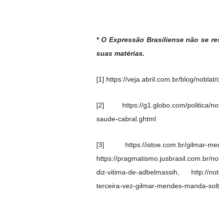
* O Expressão Brasiliense não se re
suas matérias.
[1] https://veja.abril.com.br/blog/nobl
[2] https://g1.globo.com/politica/not
saude-cabral.ghtml
[3] https://istoe.com.br/gilmar-men
https://pragmatismo.jusbrasil.com.br/n
diz-vitima-de-adbelmassih, http://noti
terceira-vez-gilmar-mendes-manda-solt