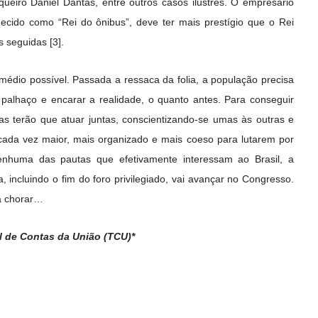
queiro Daniel Dantas, entre outros casos ilustres. O empresário
hecido como “Rei do ônibus”, deve ter mais prestígio que o Rei
s seguidas [3].
édio possível. Passada a ressaca da folia, a população precisa
e palhaço e encarar a realidade, o quanto antes. Para conseguir
as terão que atuar juntas, conscientizando-se umas às outras e
cada vez maior, mais organizado e mais coeso para lutarem por
nhuma das pautas que efetivamente interessam ao Brasil, a
 incluindo o fim do foro privilegiado, vai avançar no Congresso.
 a chorar…
l de Contas da União (TCU)*