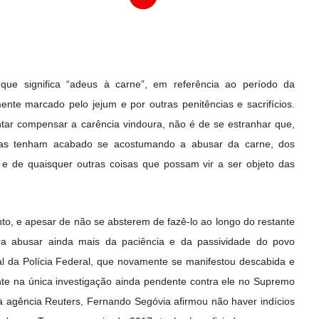
ue significa “adeus à carne”, em referência ao período da
nte marcado pelo jejum e por outras penitências e sacrifícios.
ar compensar a carência vindoura, não é de se estranhar que,
soas tenham acabado se acostumando a abusar da carne, dos
s e de quaisquer outras coisas que possam vir a ser objeto das
anto, e apesar de não se absterem de fazê-lo ao longo do restante
ra abusar ainda mais da paciência e da passividade do povo
eral da Polícia Federal, que novamente se manifestou descabida e
nte na única investigação ainda pendente contra ele no Supremo
 à agência Reuters, Fernando Segóvia afirmou não haver indícios