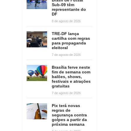
Sub-09 têm
representante do
DF
8 de agosto de 2026
TRE-DF lança
cartilha com regras
para propaganda
eleitoral
7 de agosto de 2026
Brasília ferve neste
fim de semana com
balões, shows,
festivais e atrações
gratuitas
7 de agosto de 2026
Pix terá novas
regras de
segurança contra
golpes a partir da
próxima semana