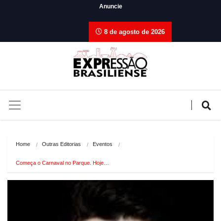
Anuncie
8 de agosto de 2026
Home
Outras Editorias
Eventos
Começa o Carnaval no Parque. Hoje…