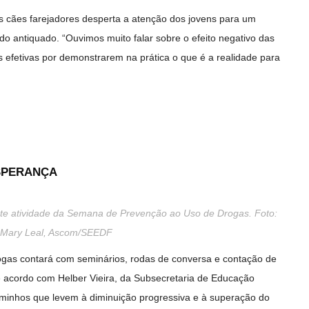
os cães farejadores desperta a atenção dos jovens para um
do antiquado. “Ouvimos muito falar sobre o efeito negativo das
efetivas por demonstrarem na prática o que é a realidade para
ESPERANÇA
nte atividade da Semana de Prevenção ao Uso de Drogas. Foto:
Mary Leal, Ascom/SEEDF
as contará com seminários, rodas de conversa e contação de
e acordo com Helber Vieira, da Subsecretaria de Educação
caminhos que levem à diminuição progressiva e à superação do