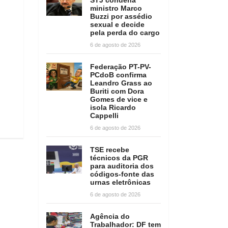
ministro Marco
Buzzi por assédio
sexual e decide
pela perda do cargo
6 de agosto de 2026
Federação PT-PV-
PCdoB confirma
Leandro Grass ao
Buriti com Dora
Gomes de vice e
isola Ricardo
Cappelli
6 de agosto de 2026
TSE recebe
técnicos da PGR
para auditoria dos
códigos-fonte das
urnas eletrônicas
6 de agosto de 2026
Agência do
Trabalhador: DF tem