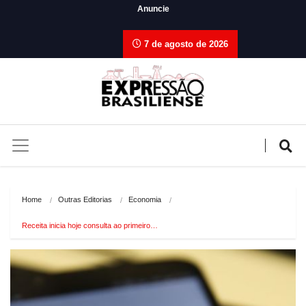
Anuncie
7 de agosto de 2026
Home
Outras Editorias
Economia
Receita inicia hoje consulta ao primeiro…