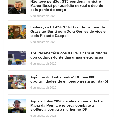
Não teve perdão: STJ condena ministro
Marco Buzzi por assédio sexual e decide
pela perda do cargo
6 de agosto de 2026
Federação PT-PV-PCdoB confirma Leandro
Grass ao Buriti com Dora Gomes de vice e
isola Ricardo Cappelli
6 de agosto de 2026
TSE recebe técnicos da PGR para auditoria
dos códigos-fonte das urnas eletrônicas
6 de agosto de 2026
Agência do Trabalhador: DF tem 806
oportunidades de emprego nesta quinta (5)
6 de agosto de 2026
Agosto Lilás 2026 celebra 20 anos da Lei
Maria da Penha e reforça combate à
violência contra a mulher no DF
6 de agosto de 2026