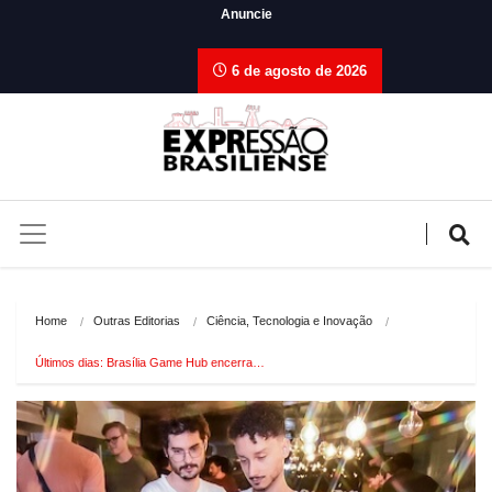
Anuncie
6 de agosto de 2026
Home
Outras Editorias
Ciência, Tecnologia e Inovação
Últimos dias: Brasília Game Hub encerra…