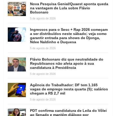
Nova Pesquisa Genial/Quaest aponta queda
na vantagem de Lula sobre Flávio
Bolsonaro
5 de agosto de 2026
Ingressos para o Sesc + Rap 2026 começam
a ser distribuídos neste sábado; veja como
garantir entrada para shows de Djonga,
Ndee Naldinho e Duquesa
5 de agosto de 2026
Flávio Bolsonaro diz que neutralidade do
Republicanos não afeta apoio à sua
candidatura à Presidência
5 de agosto de 2026
Agência do Trabalhador: DF tem 1.165
vagas de emprego nesta quarta (5); salários
chegam a R$ 2,7 mil
5 de agosto de 2026
PDT confirma candidatura de Leila do Vôlei
ao Senado e mantém diálogo por