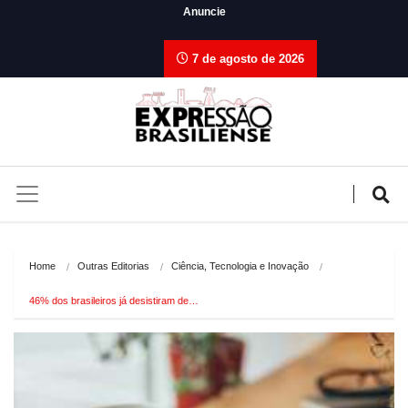
Anuncie
7 de agosto de 2026
Home
Outras Editorias
Ciência, Tecnologia e Inovação
46% dos brasileiros já desistiram de…