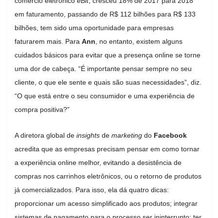
comércio eletrônico
eBit
, cresceu 18% de 2017 para 2018
em faturamento, passando de R$ 112 bilhões para R$ 133
bilhões, tem sido uma oportunidade para empresas
faturarem mais. Para
Ann
, no entanto, existem alguns
cuidados básicos para evitar que a presença online se torne
uma dor de cabeça. “É importante pensar sempre no seu
cliente, o que ele sente e quais são suas necessidades”, diz.
“O que está entre o seu consumidor e uma experiência de
compra positiva?”
A diretora global de
insights
de
marketing
do
Facebook
acredita que as empresas precisam pensar em como tornar
a experiência online melhor, evitando a desistência de
compras nos carrinhos eletrônicos, ou o retorno de produtos
já comercializados. Para isso, ela dá quatro dicas:
proporcionar um acesso simplificado aos produtos; integrar
sistemas de pagamento para o processo ser ininterrupto; ter