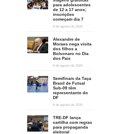
para adolescentes
de 12 a 17 anos;
inscrições
começam dia 7
8 de agosto de 2026
Alexandre de
Moraes nega visita
dos filhos a
Bolsonaro no Dia
dos Pais
8 de agosto de 2026
Semifinais da Taça
Brasil de Futsal
Sub-09 têm
representante do
DF
8 de agosto de 2026
TRE-DF lança
cartilha com regras
para propaganda
eleitoral