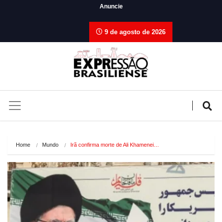
Anuncie
9 de agosto de 2026
Home
Mundo
Irã confirma morte de Ali Khamenei…