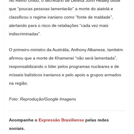
No
Reino Unido
, o secretário de Defesa
John Healey
disse
que “poucas pessoas lamentarão” a morte do aiatolá e
classificou o regime iraniano como “fonte de maldade”,
alertando para o risco de retaliações “cada vez mais
indiscriminadas”.
O primeiro-ministro da
Austrália
,
Anthony Albanese
, também
afirmou que a morte de Khamenei “não será lamentada”,
responsabilizando o líder pelos programas nucleares e de
mísseis balísticos iranianos e pelo apoio a grupos armados
na região.
Foto: Reprodução/Google Imagens
Acompanhe o
Expressão Brasiliense
pelas redes
sociais.