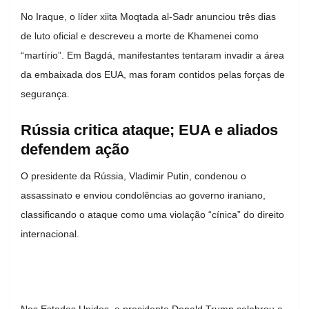
No
Iraque
, o líder xiita
Moqtada al-Sadr
anunciou três dias
de luto oficial e descreveu a morte de Khamenei como
“martírio”. Em Bagdá, manifestantes tentaram invadir a área
da embaixada dos EUA, mas foram contidos pelas forças de
segurança.
Rússia critica ataque; EUA e aliados
defendem ação
O presidente da
Rússia
,
Vladimir Putin
, condenou o
assassinato e enviou condolências ao governo iraniano,
classificando o ataque como uma violação “cínica” do direito
internacional.
Nos Estados Unidos, o presidente
Donald Trump
celebrou a