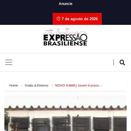
Anuncie
7 de agosto de 2026
Home
Goiás & Entorno
NOVO GAMA | Jovem é preso…