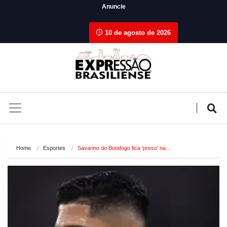
Anuncie
10 de agosto de 2026
Home
Esportes
Savarino do Botafogo fica ‘preso’ na…