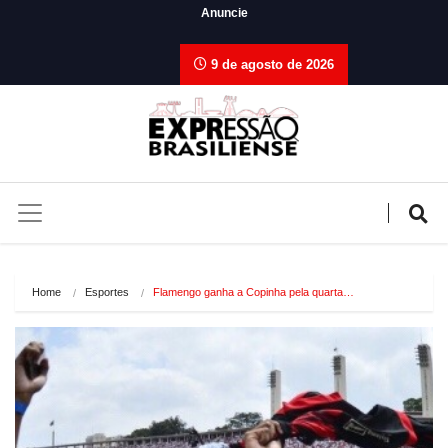
Anuncie
9 de agosto de 2026
Home
Esportes
Flamengo ganha a Copinha pela quarta…