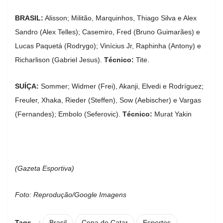
BRASIL:
Alisson; Militão, Marquinhos, Thiago Silva e Alex
Sandro (Alex Telles); Casemiro, Fred (Bruno Guimarães) e
Lucas Paquetá (Rodrygo); Vinícius Jr, Raphinha (Antony) e
Richarlison (Gabriel Jesus).
Técnico:
Tite.
SUÍÇA:
Sommer; Widmer (Frei), Akanji, Elvedi e Rodríguez;
Freuler, Xhaka, Rieder (Steffen), Sow (Aebischer) e Vargas
(Fernandes); Embolo (Seferovic).
Técnico:
Murat Yakin
(Gazeta Esportiva)
Foto: Reprodução/Google Imagens
Tags
:
Brasil
Copa do Catar
Esportes