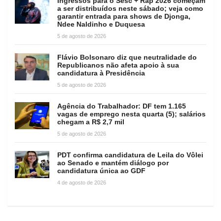
Ingressos para o Sesc + Rap 2026 começam
a ser distribuídos neste sábado; veja como
garantir entrada para shows de Djonga,
Ndee Naldinho e Duquesa
5 de agosto de 2026
Flávio Bolsonaro diz que neutralidade do
Republicanos não afeta apoio à sua
candidatura à Presidência
5 de agosto de 2026
Agência do Trabalhador: DF tem 1.165
vagas de emprego nesta quarta (5); salários
chegam a R$ 2,7 mil
5 de agosto de 2026
PDT confirma candidatura de Leila do Vôlei
ao Senado e mantém diálogo por
candidatura única ao GDF
4 de agosto de 2026