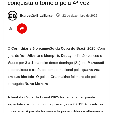
conquista o torneio pela 4ª vez
Expressão Brasiliense
22 de dezembro de 2025
O
Corinthians é o campeão da Copa do Brasil 2025
. Com
gols de
Yuri Alberto
e
Memphis Depay
, o Timão venceu o
Vasco
por
2 a 1
, na noite deste domingo (21), no
Maracanã
,
e conquistou o troféu do torneio nacional pela
quarta vez
em sua história
. O gol do Cruzmaltino foi marcado pelo
português
Nuno Moreira
.
A
final da Copa do Brasil 2025
foi cercada de grande
expectativa e contou com a presença de
67.111 torcedores
no estádio. A partida foi marcada por equilíbrio e alternância