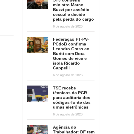
ministro Marco
Buzzi por assédio
sexual e decide
pela perda do cargo
6 de agosto de 2026
Federação PT-PV-
PCdoB confirma
Leandro Grass ao
Buriti com Dora
Gomes de vice e
isola Ricardo
Cappelli
6 de agosto de 2026
TSE recebe
técnicos da PGR
para auditoria dos
códigos-fonte das
urnas eletrônicas
6 de agosto de 2026
Agência do
Trabalhador: DF tem