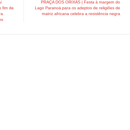
í
PRAÇA DOS ORIXÁS | Festa à margem do
e fim de
Lago Paranoá para os adeptos de religiões de
ra
matriz africana celebra a resistência negra
es