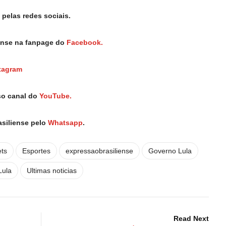
pelas redes sociais.
iense na fanpage do
Facebook.
tagram
so canal do
YouTube.
asiliense pelo
Whatsapp
.
ets
Esportes
expressaobrasiliense
Governo Lula
Lula
Ultimas noticias
Read Next