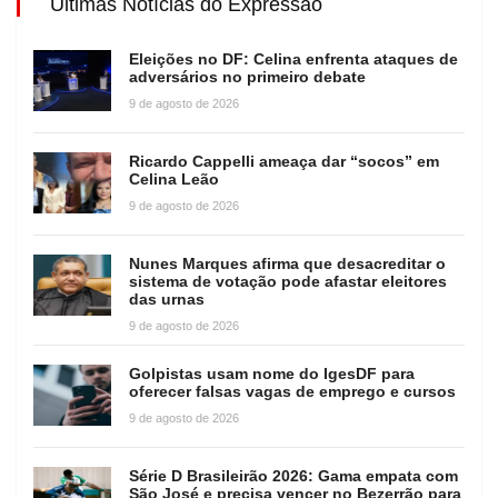
Últimas Notícias do Expressão
Eleições no DF: Celina enfrenta ataques de
adversários no primeiro debate
9 de agosto de 2026
Ricardo Cappelli ameaça dar “socos” em
Celina Leão
9 de agosto de 2026
Nunes Marques afirma que desacreditar o
sistema de votação pode afastar eleitores
das urnas
9 de agosto de 2026
Golpistas usam nome do IgesDF para
oferecer falsas vagas de emprego e cursos
9 de agosto de 2026
Série D Brasileirão 2026: Gama empata com
São José e precisa vencer no Bezerrão para