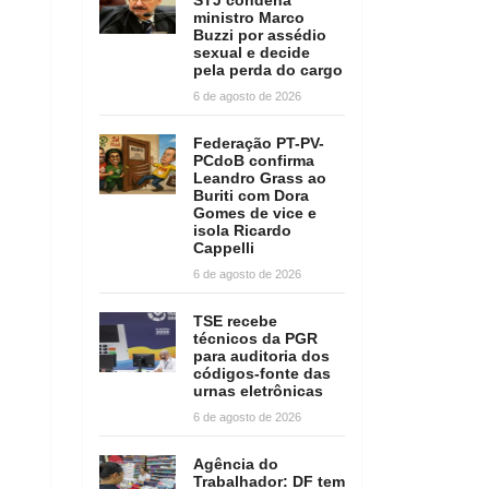
ministro Marco
Buzzi por assédio
sexual e decide
pela perda do cargo
6 de agosto de 2026
Federação PT-PV-
PCdoB confirma
Leandro Grass ao
Buriti com Dora
Gomes de vice e
isola Ricardo
Cappelli
6 de agosto de 2026
TSE recebe
técnicos da PGR
para auditoria dos
códigos-fonte das
urnas eletrônicas
6 de agosto de 2026
Agência do
Trabalhador: DF tem