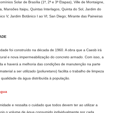
ínios Solar de Brasília (1ª, 2ª e 3ª Etapas), Ville de Montaigne,
a, Mansões Itaipu, Quintas Interlagos, Quinta do Sol, Jardim do
ico V; Jardim Botânico I ao VI; San Diego; Mirante das Paineiras
ADE
idade foi construído na década de 1960. A obra que a Caesb irá
utural e nova impermeabilização do concreto armado. Com isso, a
ada e haverá a melhoria das condições de manutenção na parte
aterial a ser utilizado (poliuretano) facilita o trabalho de limpeza
 qualidade da água distribuída à população.
água
ade e ressalta o cuidado que todos devem ter ao utilizar a
ois o volume de água consumido individualmente por cada