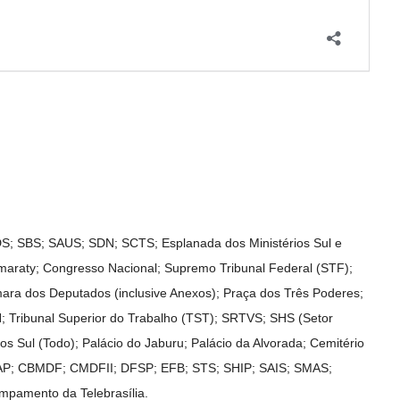
DS; SBS; SAUS; SDN; SCTS; Esplanada dos Ministérios Sul e
tamaraty; Congresso Nacional; Supremo Tribunal Federal (STF);
mara dos Deputados (inclusive Anexos); Praça dos Três Poderes;
TN; Tribunal Superior do Trabalho (TST); SRTVS; SHS (Setor
vos Sul (Todo); Palácio do Jaburu; Palácio da Alvorada; Cemitério
P; CBMDF; CMDFII; DFSP; EFB; STS; SHIP; SAIS; SMAS;
mpamento da Telebrasília.