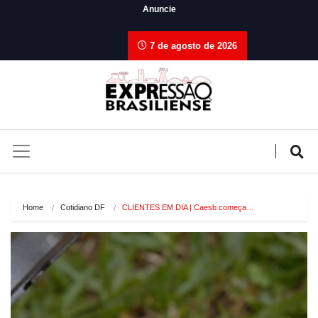
Anuncie
7 de agosto de 2026
Home
Cotidiano DF
CLIENTES EM DIA | Caesb começa…