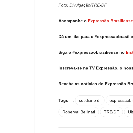
Foto: Divulgação/TRE-DF
Acompanhe o
Expressão Brasiliense
Dá um like para o #expressaobrasil
Siga o #expressaobrasiliense no
Ins
Inscreva-se na TV Expressão, o nos
Receba as notícias do Expressão Br
Tags
:
cotidiano df
expressaobr
Roberval Bellinati
TRE/DF
Ul