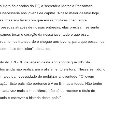
Na Hora às escolas do DF, a secretária Marcela Passamani
ia necessária aos jovens da capital. “Nosso maior desafio hoje
icas, mas sim fazer com que essas políticas cheguem à
s pessoas através de nossas entregas, elas precisam se sentir
ssamos tocar o coração da nossa juventude e que essa
ores, temos transborde e chegue aos jovens, para que possamos
sem título de eleitor”, destacou.
nto do TRE-DF de janeiro deste ano aponta que 40% da
os ainda não realizaram o alistamento eleitoral. Nesse sentido, o
ti, falou da necessidade de mobilizar a juventude. “O jovem
ação. Este país não pertence a A ou B, mas a todos. Não tenho
cada vez mais a importância não só de receber o título de
nia e escrever a história deste país.”