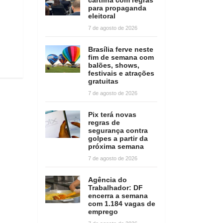
para propaganda
eleitoral
7 de agosto de 2026
Brasília ferve neste
fim de semana com
balões, shows,
festivais e atrações
gratuitas
7 de agosto de 2026
Pix terá novas
regras de
segurança contra
golpes a partir da
próxima semana
7 de agosto de 2026
Agência do
Trabalhador: DF
encerra a semana
com 1.184 vagas de
emprego