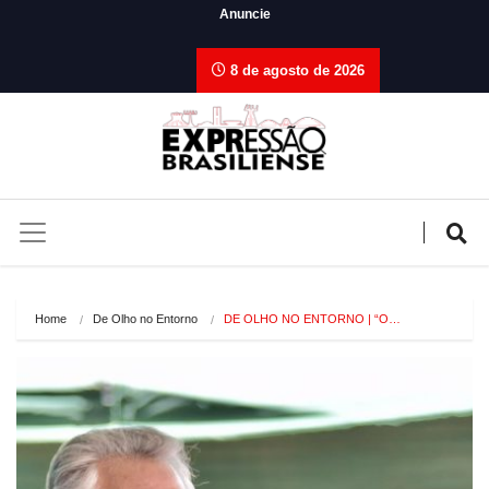
Anuncie
8 de agosto de 2026
Home
De Olho no Entorno
DE OLHO NO ENTORNO | “O…